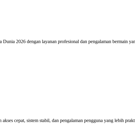
 Dunia 2026 dengan layanan profesional dan pengalaman bermain yang 
ses cepat, sistem stabil, dan pengalaman pengguna yang lebih prak