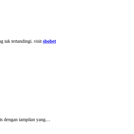
tak tertandingi. visit
sbobet
tis dengan tampilan yang…