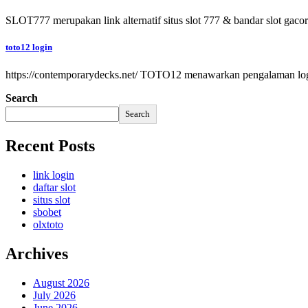
SLOT777 merupakan link alternatif situs slot 777 & bandar slot gac
toto12 login
https://contemporarydecks.net/ TOTO12 menawarkan pengalaman log
Search
Search
Recent Posts
link login
daftar slot
situs slot
sbobet
olxtoto
Archives
August 2026
July 2026
June 2026