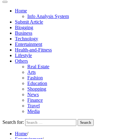
Home
Info Analysis System
Submit Article
Blogging
Business
Technology
Entertainment
Health-and-Fitness
Lifestyle
Others
Real Estate
Arts
Fashion
Education
Shopping
News
Finance
Travel
Media
Search for:
Home