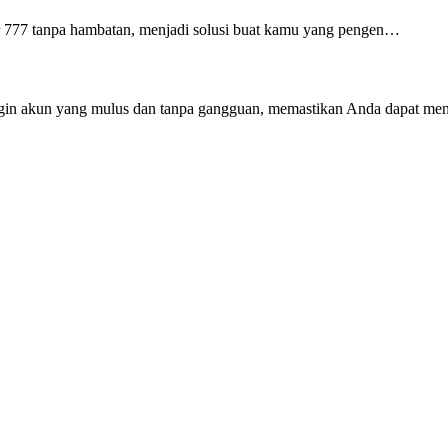
or 777 tanpa hambatan, menjadi solusi buat kamu yang pengen…
in akun yang mulus dan tanpa gangguan, memastikan Anda dapat men